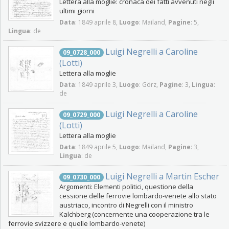
Lettera alla moglie: cronaca dei fatti avvenuti negli
ultimi giorni
Data
: 1849 aprile 8,
Luogo
: Mailand,
Pagine
: 5,
Lingua
: de
Luigi Negrelli a Caroline
09_0728_000
(Lotti)
Lettera alla moglie
Data
: 1849 aprile 3,
Luogo
: Görz,
Pagine
: 3,
Lingua
:
de
Luigi Negrelli a Caroline
09_0729_000
(Lotti)
Lettera alla moglie
Data
: 1849 aprile 5,
Luogo
: Mailand,
Pagine
: 3,
Lingua
: de
Luigi Negrelli a Martin Escher
09_0730_000
Argomenti: Elementi politici, questione della
cessione delle ferrovie lombardo-venete allo stato
austriaco, incontro di Negrelli con il ministro
Kalchberg (concernente una cooperazione tra le
ferrovie svizzere e quelle lombardo-venete)