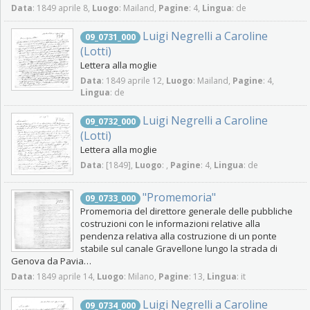
Data
: 1849 aprile 8,
Luogo
: Mailand,
Pagine
: 4,
Lingua
: de
Luigi Negrelli a Caroline
09_0731_000
(Lotti)
Lettera alla moglie
Data
: 1849 aprile 12,
Luogo
: Mailand,
Pagine
: 4,
Lingua
: de
Luigi Negrelli a Caroline
09_0732_000
(Lotti)
Lettera alla moglie
Data
: [1849],
Luogo
: ,
Pagine
: 4,
Lingua
: de
"Promemoria"
09_0733_000
Promemoria del direttore generale delle pubbliche
costruzioni con le informazioni relative alla
pendenza relativa alla costruzione di un ponte
stabile sul canale Gravellone lungo la strada di
Genova da Pavia…
Data
: 1849 aprile 14,
Luogo
: Milano,
Pagine
: 13,
Lingua
: it
Luigi Negrelli a Caroline
09_0734_000