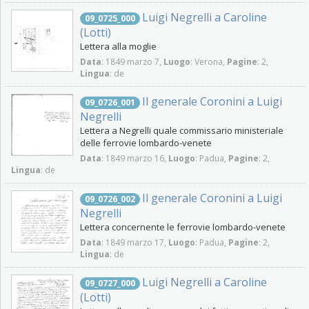
Luigi Negrelli a Caroline
09_0725_000
(Lotti)
Lettera alla moglie
Data
: 1849 marzo 7,
Luogo
: Verona,
Pagine
: 2,
Lingua
: de
Il generale Coronini a Luigi
09_0726_001
Negrelli
Lettera a Negrelli quale commissario ministeriale
delle ferrovie lombardo-venete
Data
: 1849 marzo 16,
Luogo
: Padua,
Pagine
: 2,
Lingua
: de
Il generale Coronini a Luigi
09_0726_002
Negrelli
Lettera concernente le ferrovie lombardo-venete
Data
: 1849 marzo 17,
Luogo
: Padua,
Pagine
: 2,
Lingua
: de
Luigi Negrelli a Caroline
09_0727_000
(Lotti)