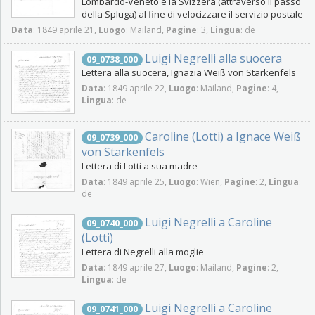
Lombardo-Veneto e la Svizzera (attraverso il passo
della Spluga) al fine di velocizzare il servizio postale
Data
: 1849 aprile 21,
Luogo
: Mailand,
Pagine
: 3,
Lingua
: de
Luigi Negrelli alla suocera
09_0738_000
Lettera alla suocera, Ignazia Weiß von Starkenfels
Data
: 1849 aprile 22,
Luogo
: Mailand,
Pagine
: 4,
Lingua
: de
Caroline (Lotti) a Ignace Weiß
09_0739_000
von Starkenfels
Lettera di Lotti a sua madre
Data
: 1849 aprile 25,
Luogo
: Wien,
Pagine
: 2,
Lingua
:
de
Luigi Negrelli a Caroline
09_0740_000
(Lotti)
Lettera di Negrelli alla moglie
Data
: 1849 aprile 27,
Luogo
: Mailand,
Pagine
: 2,
Lingua
: de
Luigi Negrelli a Caroline
09_0741_000