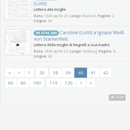
(Lotti)
Lettera alla moglie
Data
: 1849 aprile 29,
Luogo
: Mailand,
Pagine
: 2,
Lingua
: de
Caroline (Lotti) a Ignace Weiß
09_0742_000
von Starkenfels
Lettera della moglie di Negrelli a sua madre
Data
: 1849 aprile 29,
Luogo
: Salzburg,
Pagine
: 4,
Lingua
: de
«
<
1
20
38
39
40
41
42
60
80
100
119
120
>
»
TOP