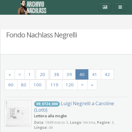
Fondo Nachlass Negrelli
«
<
1
20
38
39
40
41
42
60
80
100
119
120
>
»
Luigi Negrelli a Caroline
09_0724_000
(Lotti)
Lettera alla moglie
Data
: 1849 marzo 3,
Luogo
: Verona,
Pagine
: 3,
Lingua
: de